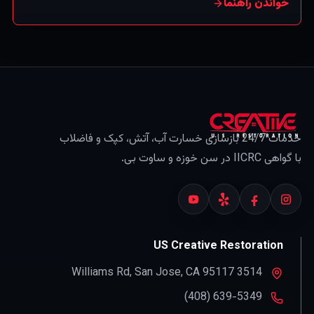
از بی‌توجهی تدریجی یا سیل را نه (که دسته‌ای جداست). (این
خواندن راهنما
اطلاعات عمومی است، نه مشاوره بیمه — همیشه بیمه‌نامه
خود را بررسی و با بیمه‌گرتان تأیید کنید.)
خدمات 24/7 بازسازی خسارت آب، آتش، کپک و فاضلاب
با گواهی IICRC در سن خوزه و ساوت بی.
US Creative Restoration
,
San Jose
,
CA
95117
3514 Williams Rd