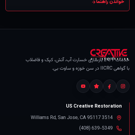
از بی‌توجهی تدریجی یا سیل را نه (که دسته‌ای جداست). (این
خواندن راهنما
اطلاعات عمومی است، نه مشاوره بیمه — همیشه بیمه‌نامه
خود را بررسی و با بیمه‌گرتان تأیید کنید.)
خدمات 24/7 بازسازی خسارت آب، آتش، کپک و فاضلاب
با گواهی IICRC در سن خوزه و ساوت بی.
US Creative Restoration
,
San Jose
,
CA
95117
3514 Williams Rd