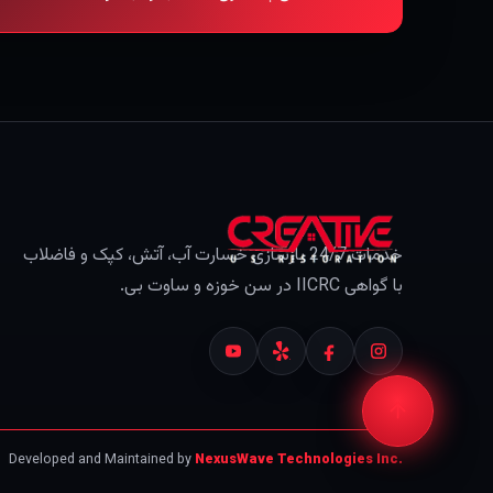
خدمات 24/7 بازسازی خسارت آب، آتش، کپک و فاضلاب
با گواهی IICRC در سن خوزه و ساوت بی.
Developed and Maintained by
NexusWave Technologies Inc.