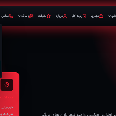
طق
تجاری
روند کار
درباره
نظرات
وبلاگ
تماس
یادداشت 
مرحله ب
زی بازسازی در اطراف زهکشی دامنه تپه، پلان های بزرگتر