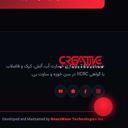
خدمات 24/7 بازسازی خسارت آب، آتش، کپک و فاضلاب
با گواهی IICRC در سن خوزه و ساوت بی.
Developed and Maintained by
NexusWave Technologies Inc.