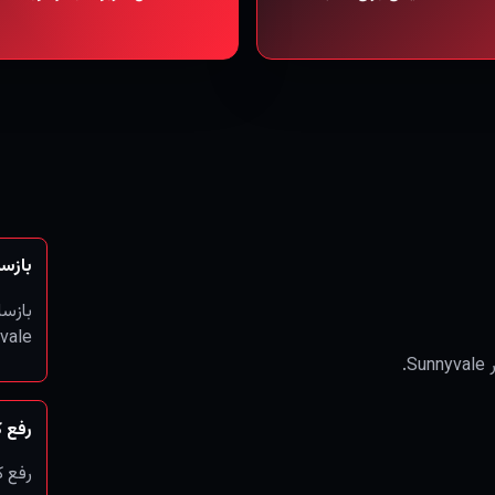
بازس
بازس
vale
.
رفع 
رفع کپک e