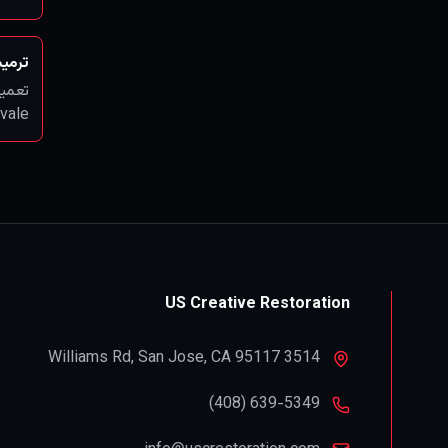
ترمیم
تعمیر
vale
US Creative Restoration
,
San Jose
,
CA
95117
3514 Williams Rd