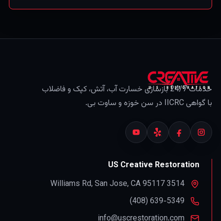
اطلاعات عمومی است، نه مشاوره بیمه — همیشه بیمه‌نامه
خود را بررسی و با بیمه‌گرتان تأیید کنید.)
خدمات 24/7 بازسازی خسارت آب، آتش، کپک و فاضلاب
با گواهی IICRC در سن خوزه و ساوت بی.
US Creative Restoration
,
San Jose
,
CA
95117
3514 Williams Rd
info@uscrestoration.com