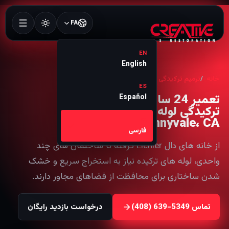
FA
EN
English
خانه
ترمیم ترکیدگی لوله
Sunnyvale
ES
تعمیر 24 ساعته
Español
ترکیدگی لوله در
Sunnyvale، CA
FA
فارسی
از خانه های دال Eichler گرفته تا ساختمان های چند
واحدی، لوله های ترکیده نیاز به استخراج سریع و خشک
شدن ساختاری برای محافظت از فضاهای مجاور دارند.
تماس
درخواست بازدید رایگان