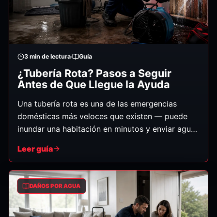
3
min de lectura
Guía
¿Tubería Rota? Pasos a Seguir
Antes de Que Llegue la Ayuda
Una tubería rota es una de las emergencias
domésticas más veloces que existen — puede
inundar una habitación en minutos y enviar agua
por techos y pisos de abajo. Lo que haga en los
Leer guía
primeros minutos realmente afecta cuánto daño
le quedará. Esto es exactamente lo que debe
hacer, en orden. (Guía general.)
DAÑOS POR AGUA