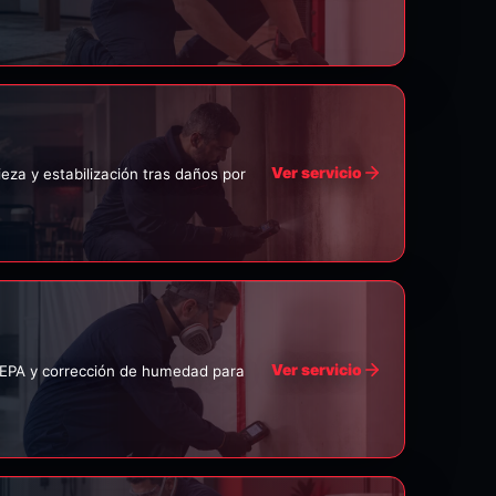
Ver servicio
ieza y estabilización tras daños por
Ver servicio
HEPA y corrección de humedad para