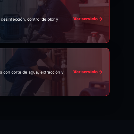
Ver servicio
desinfección, control de olor y
Ver servicio
s con corte de agua, extracción y