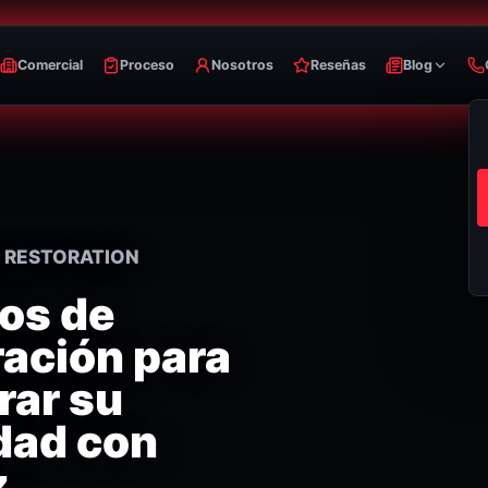
Comercial
Proceso
Nosotros
Reseñas
Blog
E RESTORATION
ios de
ración para
rar su
dad con
z.