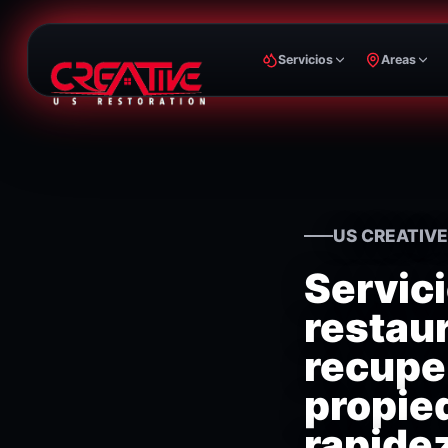
Servicios
Areas
US CREATIV
Servic
restau
recupe
propie
rapide