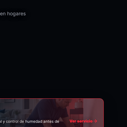
 en hogares
Ver servicio
al y control de humedad antes de