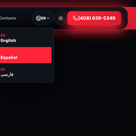
⁦(408) 639-5349⁩
Contacto
ES
EN
English
ES
Español
FA
فارسی