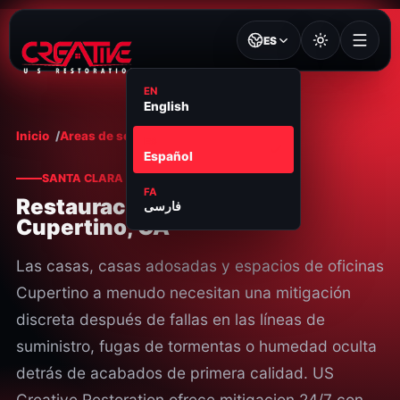
ES
EN
English
Inicio
Areas de servicio
Cupertino
ES
Español
SANTA CLARA COUNTY
FA
Restauracion en
فارسی
Cupertino, CA
Las casas, casas adosadas y espacios de oficinas
Cupertino a menudo necesitan una mitigación
discreta después de fallas en las líneas de
suministro, fugas de tormentas o humedad oculta
detrás de acabados de primera calidad. US
Creative Restoration ofrece mitigacion 24/7 con