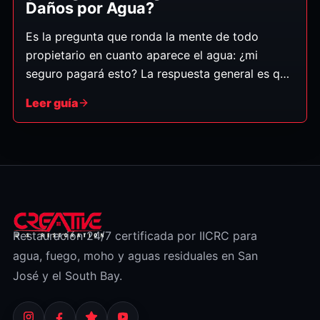
Daños por Agua?
Es la pregunta que ronda la mente de todo
propietario en cuanto aparece el agua: ¿mi
seguro pagará esto? La respuesta general es que
las pólizas de hogar suelen cubrir los daños por
Leer guía
agua que son súbitos y accidentales — pero no
los daños por descuido gradual ni por
inundación, que es una categoría aparte. Así
puede saber en cuál de los dos casos cae su
situación. (Esto es información general, no
asesoría de seguros — siempre revise su póliza y
confirme con su aseguradora.)
Restauración 24/7 certificada por IICRC para
agua, fuego, moho y aguas residuales en San
José y el South Bay.