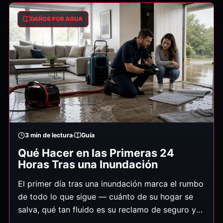
dólares por una limpieza pequeña de agua limpia
DAÑOS POR AGUA
hasta varios miles o más por daños extensos que
involucran varias habitaciones, agua
contaminada o reparaciones estructurales.
3
min de lectura
Guía
Qué Hacer en las Primeras 24
Horas Tras una Inundación
El primer día tras una inundación marca el rumbo
de todo lo que sigue — cuánto de su hogar se
salva, qué tan fluido es su reclamo de seguro y
qué tan pronto vuelve a la normalidad. Esto es