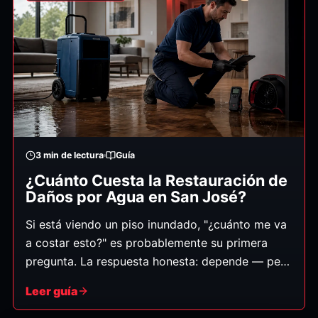
3
min de lectura
Guía
¿Cuánto Cuesta la Restauración de
Daños por Agua en San José?
Si está viendo un piso inundado, "¿cuánto me va
a costar esto?" es probablemente su primera
pregunta. La respuesta honesta: depende — pero
entender de qué depende le ayuda a evitar
Leer guía
sorpresas y a reconocer un estimado justo. Los
costos varían mucho, desde unos cientos de