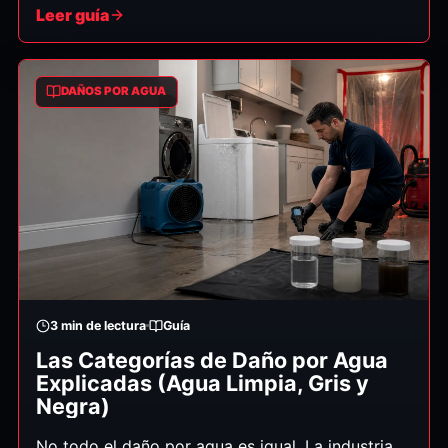
Leer guía
exactamente lo que debe hacer, en orden.
DAÑOS POR AGUA
3
min de lectura
Guía
Las Categorías de Daño por Agua
Explicadas (Agua Limpia, Gris y
Negra)
No todo el daño por agua es igual. La industria