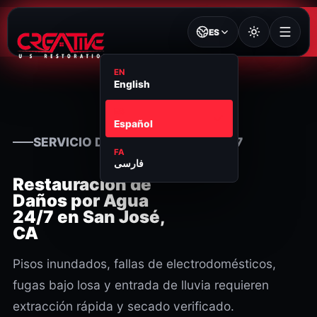
ES
EN
English
ES
Español
SERVICIO DE RESTAURACIÓN 24/7
FA
فارسی
Restauración de
Daños por Agua
24/7 en San José,
CA
Pisos inundados, fallas de electrodomésticos,
fugas bajo losa y entrada de lluvia requieren
extracción rápida y secado verificado.