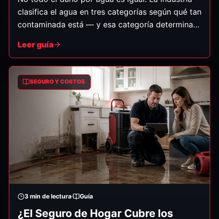
clasifica el agua en tres categorías según qué tan
contaminada está — y esa categoría determina
cómo debe manejarse la limpieza, qué se puede
Leer guía
salvar y los pasos de seguridad necesarios. Esto
es lo que significa cada una, en palabras
sencillas.
SEGURO Y COSTOS
3
min de lectura
Guía
¿El Seguro de Hogar Cubre los