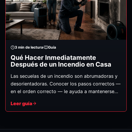
3
min de lectura
Guía
Qué Hacer Inmediatamente
Después de un Incendio en Casa
Las secuelas de un incendio son abrumadoras y
desorientadoras. Conocer los pasos correctos —
en el orden correcto — le ayuda a mantenerse
seguro, proteger a su familia y preparar la
Leer guía
recuperación para que sea lo más fluida posible.
(Guía general; siga siempre las instrucciones de
los bomberos.)