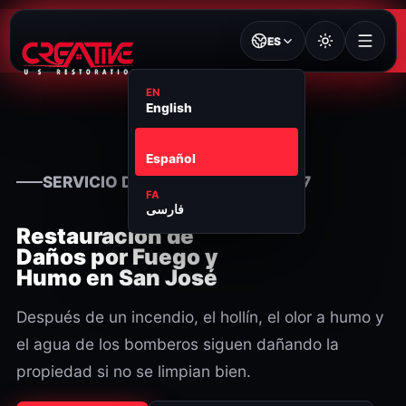
ES
EN
English
ES
Español
SERVICIO DE RESTAURACIÓN 24/7
FA
فارسی
Restauración de
Daños por Fuego y
Humo en San José
Después de un incendio, el hollín, el olor a humo y
el agua de los bomberos siguen dañando la
propiedad si no se limpian bien.