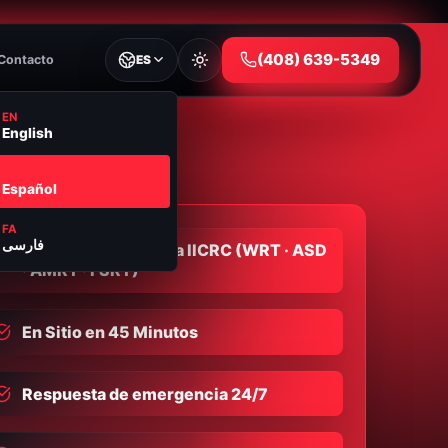
⁦(408) 639-5349⁩
Contacto
ES
EN
English
ES
Español
FA
فارسی
Empresa Certificada IICRC (WRT · ASD
· AMRT · FSRT)
En Sitio en 45 Minutos
Respuesta de emergencia 24/7