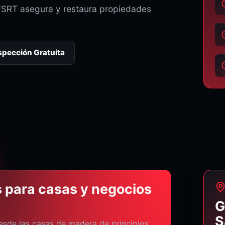
FSRT asegura y restaura propiedades
nspección Gratuita
s para casas y negocios
G
S
esde las casas de madera de principios