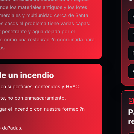
nde los materiales antiguos y los lotes
omerciales y multiunidad cerca de Santa
os casos el problema tiene varias capas:
r penetrante y agua dejada por el
 como una restauraci?n coordinada para
os.
e un incendio
 en superficies, contenidos y HVAC.
nte, no con enmascaramiento.
ar el incendio con nuestra formaci?n
P
r
s da?adas.