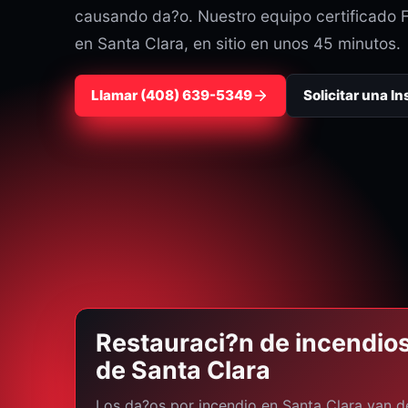
causando da?o. Nuestro equipo certificado 
en Santa Clara, en sitio en unos 45 minutos.
Llamar
⁦(408) 639-5349⁩
Solicitar una I
Restauraci?n de incendio
de Santa Clara
Los da?os por incendio en Santa Clara van d