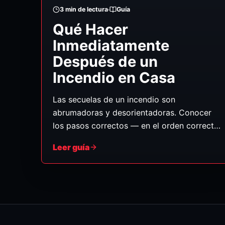
3
min de lectura
Guía
Qué Hacer
Inmediatamente
Después de un
Incendio en Casa
Las secuelas de un incendio son
abrumadoras y desorientadoras. Conocer
los pasos correctos — en el orden correcto
— le ayuda a mantenerse seguro, proteger
Leer guía
a su familia y preparar la recuperación para
que sea lo más fluida posible. (Guía general;
siga siempre las instrucciones de los
bomberos.)