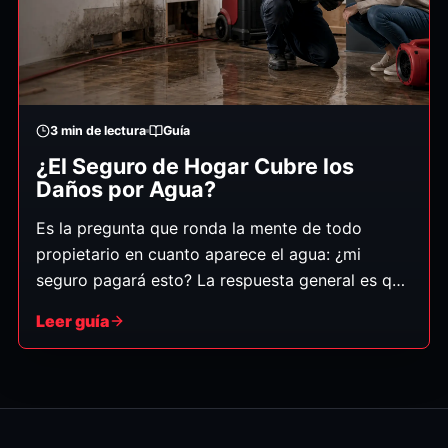
3
min de lectura
Guía
¿El Seguro de Hogar Cubre los
Daños por Agua?
Es la pregunta que ronda la mente de todo
propietario en cuanto aparece el agua: ¿mi
seguro pagará esto? La respuesta general es que
las pólizas de hogar suelen cubrir los daños por
Leer guía
agua que son súbitos y accidentales — pero no
los daños por descuido gradual ni por
inundación, que es una categoría aparte. Así
puede saber en cuál de los dos casos cae su
situación. (Esto es información general, no