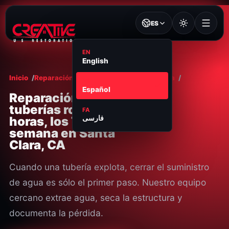
ES
EN
English
Inicio
Reparación de Tubería Rota
Santa Clara
ES
Español
Reparación de
tuberías rotas las 24
FA
horas, los 7 días de la
فارسی
semana en Santa
Clara, CA
Cuando una tubería explota, cerrar el suministro
de agua es sólo el primer paso. Nuestro equipo
cercano extrae agua, seca la estructura y
documenta la pérdida.