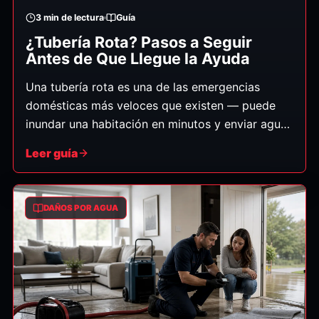
3
min de lectura
Guía
¿Tubería Rota? Pasos a Seguir
Antes de Que Llegue la Ayuda
Una tubería rota es una de las emergencias
domésticas más veloces que existen — puede
inundar una habitación en minutos y enviar agua
por techos y pisos de abajo. Lo que haga en los
Leer guía
primeros minutos realmente afecta cuánto daño
le quedará. Esto es exactamente lo que debe
hacer, en orden. (Guía general.)
DAÑOS POR AGUA