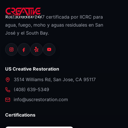
asesoría de seguros — siempre revise su póliza y
confirme con su aseguradora.)
Restauración 24/7 certificada por IICRC para
agua, fuego, moho y aguas residuales en San
José y el South Bay.
US Creative Restoration
3514 Williams Rd
,
San Jose
,
CA
95117
⁦(408) 639-5349⁩
info@uscrestoration.com
Certifications