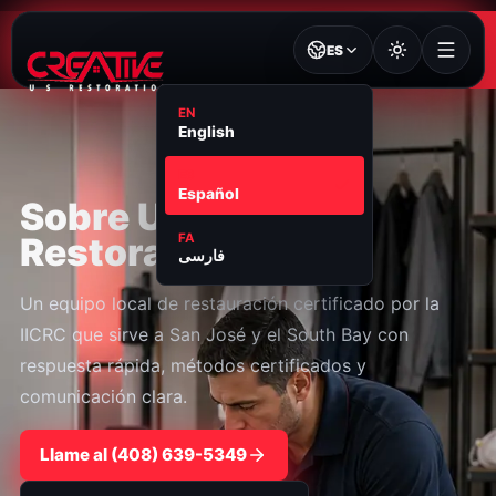
ES
EN
English
ES
Español
Sobre US Creative
Restoration
FA
فارسی
Un equipo local de restauración certificado por la
IICRC que sirve a San José y el South Bay con
respuesta rápida, métodos certificados y
comunicación clara.
Llame al ⁦(408) 639-5349⁩