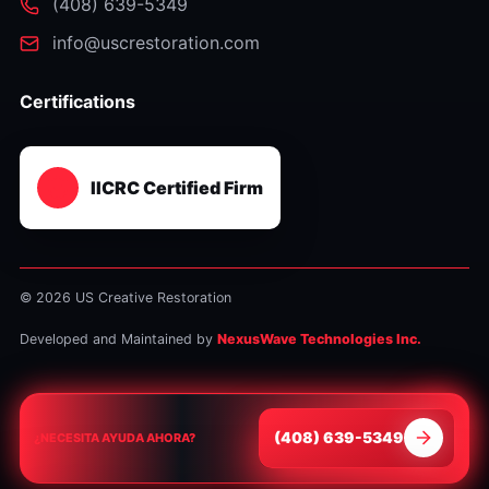
⁦(408) 639-5349⁩
info@uscrestoration.com
Certifications
IICRC Certified Firm
© 2026 US Creative Restoration
Developed and Maintained by
NexusWave Technologies Inc.
⁦(408) 639-5349⁩
¿NECESITA AYUDA AHORA?