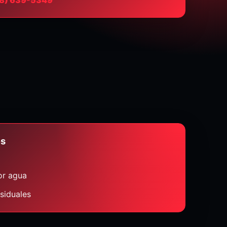
es
or agua
siduales