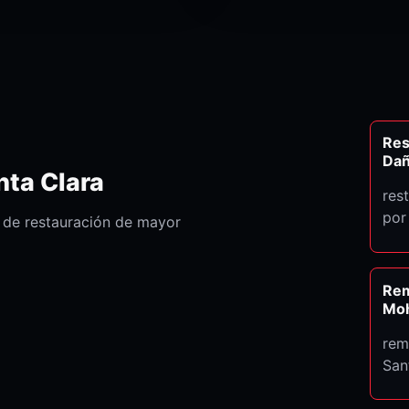
Res
Dañ
nta Clara
res
por
s de restauración de mayor
Rem
Mo
rem
San