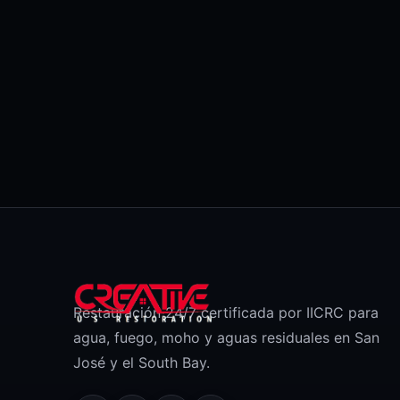
Restauración 24/7 certificada por IICRC para
agua, fuego, moho y aguas residuales en San
José y el South Bay.