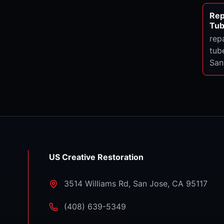
Rep
Tub
rep
tub
San
US Creative Restoration
3514 Williams Rd
,
San Jose
,
CA
95117
⁦(408) 639-5349⁩