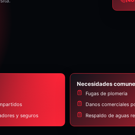
sita.
Necesidades comun
Fugas de plomeria
mpartidos
Danos comerciales p
radores y seguros
Respaldo de aguas re