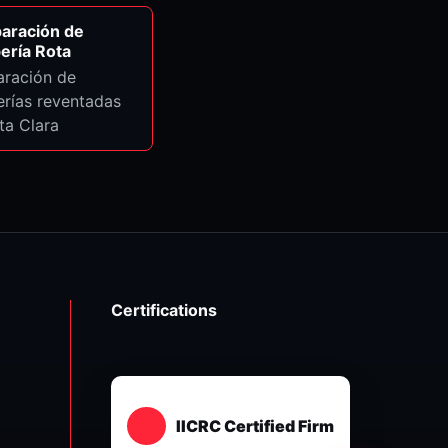
aración de
ería Rota
aración de
erías reventadas
ta Clara
Certifications
IICRC Certified Firm