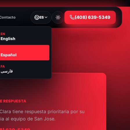
⁦(408) 639-5349⁩
Contacto
ES
EN
English
ES
Español
FA
فارسی
E RESPUESTA
Clara tiene respuesta prioritaria por su
ia al equipo de San Jose.
08) 639-5349⁩