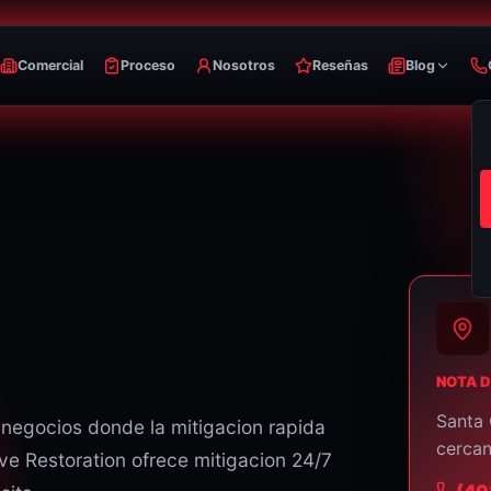
Comercial
Proceso
Nosotros
Reseñas
Blog
NOTA D
Santa 
negocios donde la mitigacion rapida
cercan
ve Restoration ofrece mitigacion 24/7
⁦(4