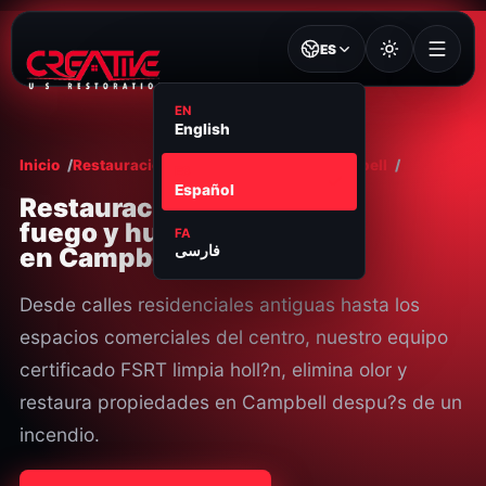
ES
EN
English
Inicio
Restauración por Fuego y Humo
Campbell
ES
Español
Restauraci?n de
fuego y humo 24/7
FA
en Campbell, CA
فارسی
Desde calles residenciales antiguas hasta los
espacios comerciales del centro, nuestro equipo
certificado FSRT limpia holl?n, elimina olor y
restaura propiedades en Campbell despu?s de un
incendio.