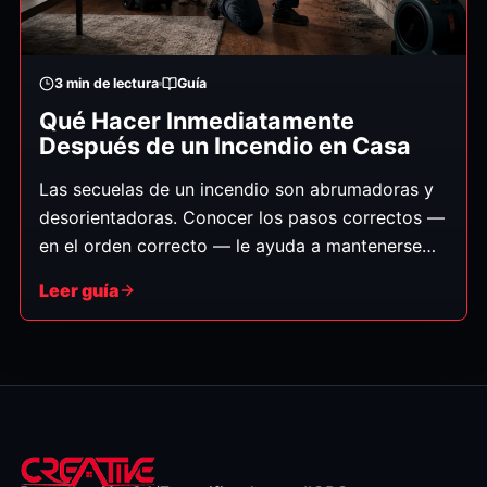
3
min de lectura
Guía
Qué Hacer Inmediatamente
Después de un Incendio en Casa
Las secuelas de un incendio son abrumadoras y
desorientadoras. Conocer los pasos correctos —
en el orden correcto — le ayuda a mantenerse
seguro, proteger a su familia y preparar la
Leer guía
recuperación para que sea lo más fluida posible.
(Guía general; siga siempre las instrucciones de
los bomberos.)