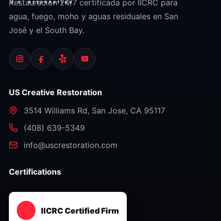
Restauración 24/7 certificada por IICRC para
agua, fuego, moho y aguas residuales en San
José y el South Bay.
US Creative Restoration
3514 Williams Rd
,
San Jose
,
CA
95117
⁦(408) 639-5349⁩
info@uscrestoration.com
Certifications
IICRC Certified Firm