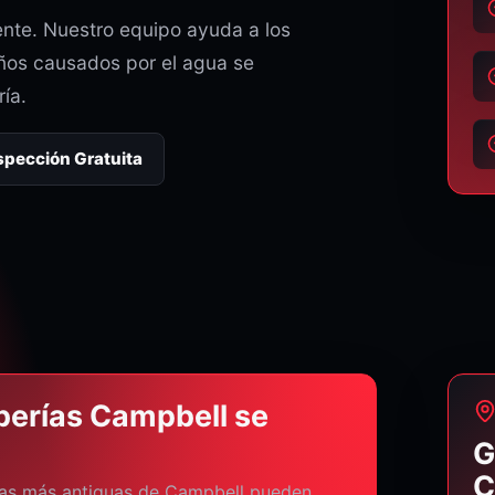
ente. Nuestro equipo ayuda a los
años causados por el agua se
ía.
nspección Gratuita
tuberías Campbell se
G
C
das más antiguas de Campbell pueden