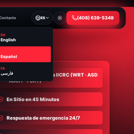
⁦(408) 639-5349⁩
Contacto
ES
EN
English
ES
Español
FA
فارسی
Empresa Certificada IICRC (WRT · ASD
· AMRT · FSRT)
En Sitio en 45 Minutos
Respuesta de emergencia 24/7