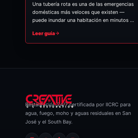
Una tubería rota es una de las emergencias
domésticas más veloces que existen —
puede inundar una habitación en minutos y
enviar agua por techos y pisos de abajo. Lo
Leer guía
que haga en los primeros minutos realmente
afecta cuánto daño le quedará. Esto es
exactamente lo que debe hacer, en orden.
(Guía general.)
Restauración 24/7 certificada por IICRC para
agua, fuego, moho y aguas residuales en San
José y el South Bay.