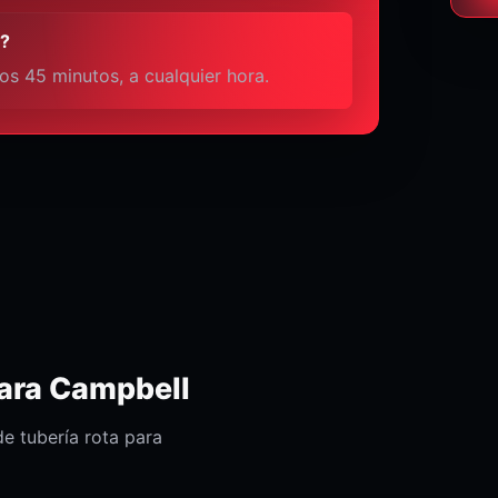
l?
os 45 minutos, a cualquier hora.
para Campbell
e tubería rota para