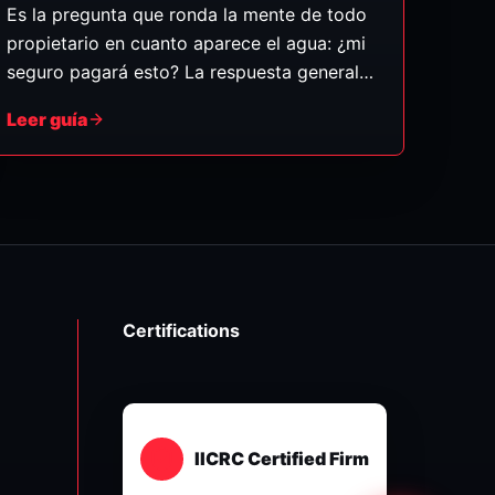
Es la pregunta que ronda la mente de todo
propietario en cuanto aparece el agua: ¿mi
seguro pagará esto? La respuesta general
es que las pólizas de hogar suelen cubrir los
Leer guía
daños por agua que son súbitos y
accidentales — pero no los daños por
descuido gradual ni por inundación, que es
una categoría aparte. Así puede saber en
cuál de los dos casos cae su situación.
(Esto es información general, no asesoría
de seguros — siempre revise su póliza y
Certifications
confirme con su aseguradora.)
IICRC Certified Firm