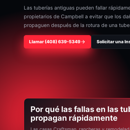
Las tuberías antiguas pueden fallar rápidam
propietarios de Campbell a evitar que los d
propaguen después de la rotura de una tuber
Llamar
⁦(408) 639-5349⁩
Solicitar una I
Por qué las fallas en las 
propagan rápidamente
Las casas Craftsman, rancheras y remodela