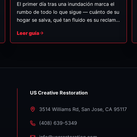
El primer día tras una inundación marca el
rumbo de todo lo que sigue — cuánto de su
hogar se salva, qué tan fluido es su reclamo
de seguro y qué tan pronto vuelve a la
Leer guía
normalidad. Esto es exactamente lo que
debe hacer, en orden.
US Creative Restoration
3514 Williams Rd
,
San Jose
,
CA
95117
⁦(408) 639-5349⁩