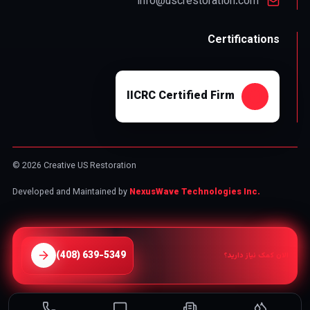
info@uscrestoration.com
Certifications
IICRC Certified Firm
© 2026 Creative US Restoration
Developed and Maintained by
NexusWave Technologies Inc.
⁦(408) 639-5349⁩
الان کمک نیاز دارید؟