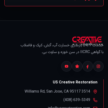
اطلاعات عمومی است، نه مشاوره بیمه — همیشه بیمه‌نامه
خود را بررسی و با بیمه‌گرتان تأیید کنید.)
خدمات 24/7 بازسازی خسارت آب، آتش، کپک و فاضلاب
با گواهی IICRC در سن خوزه و ساوت بی.
US Creative Restoration
,
San Jose
,
CA
95117
3514 Williams Rd