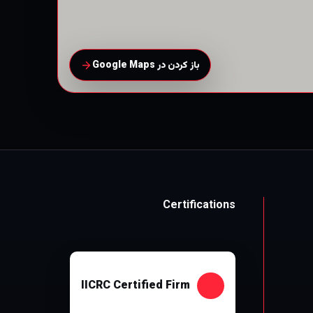
باز کردن در Google Maps
Certifications
IICRC Certified Firm