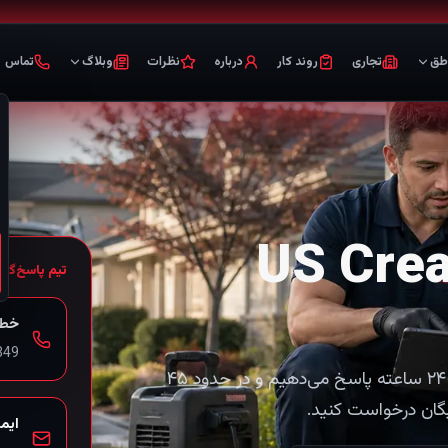
طق
تجاری
روند کار
درباره
نظرات
وبلاگ
تماس
 US Creative
تیم پاسخ‌گو
خط اض
اورژانس آب، آتش، کپک یا فاضلاب دارید؟ ۲۴ ساعته پاسخ می‌دهیم و در حدود ۴۵
یگان درخواست کنید.
ایم