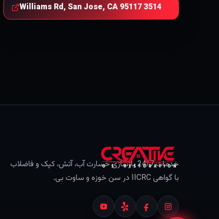
3514 Williams Rd, San Jose, CA 95117
خدمات 24/7 بازسازی خسارت آب، آتش، کپک و فاضلاب
با گواهی IICRC در سن خوزه و ساوت بی.