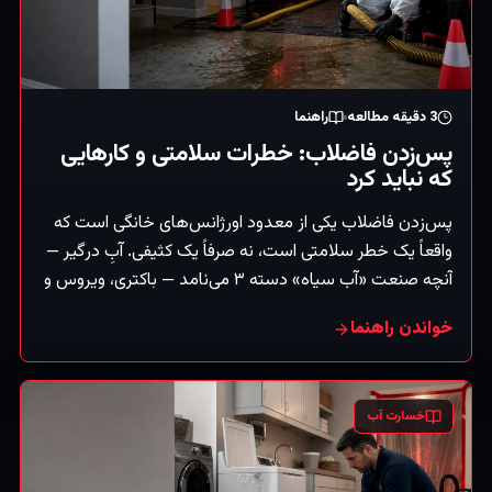
3
دقیقه مطالعه
راهنما
پس‌زدن فاضلاب: خطرات سلامتی و کارهایی
که نباید کرد
پس‌زدن فاضلاب یکی از معدود اورژانس‌های خانگی است که
واقعاً یک خطر سلامتی است، نه صرفاً یک کثیفی. آبِ درگیر —
آنچه صنعت «آب سیاه» دسته ۳ می‌نامد — باکتری، ویروس و
سایر عوامل بیماری‌زا حمل می‌کند. این وضعیتی است که
خواندن راهنما
فهرست «کارهایی که نباید کرد» به‌اندازه پاکسازی مهم است.
(اطلاعات عمومی، نه توصیه پزشکی — برای هر مواجهه یا
نگرانی سلامتی با پزشک تماس بگیرید.)
خسارت آب