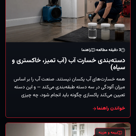
3
دقیقه مطالعه
راهنما
دسته‌بندی خسارت آب (آب تمیز، خاکستری و
سیاه)
همه خسارت‌های آب یکسان نیستند. صنعت آب را بر اساس
میزان آلودگی در سه دسته طبقه‌بندی می‌کند — و این دسته
تعیین می‌کند پاکسازی چگونه باید انجام شود، چه چیزی
قابل‌نجات است و چه گام‌های ایمنی لازم است. معنای هر
خواندن راهنما
کدام، به زبان ساده:
بیمه و هزینه