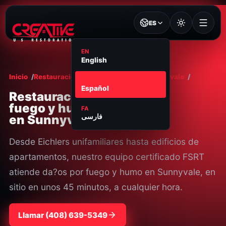
ES
EN
English
Inicio
Restauración por Fuego y Humo
Sunnyvale
ES
Español
Restauraci?n de
fuego y humo 24/7
FA
en Sunnyvale, CA
فارسی
Desde Eichlers unifamiliares hasta edificios de
apartamentos, nuestro equipo certificado FSRT
atiende da?os por fuego y humo en Sunnyvale, en
sitio en unos 45 minutos, a cualquier hora.
Llamar
⁦(408) 639-5349⁩