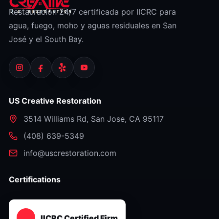
Restauración 24/7 certificada por IICRC para
agua, fuego, moho y aguas residuales en San
José y el South Bay.
US Creative Restoration
3514 Williams Rd
,
San Jose
,
CA
95117
⁦(408) 639-5349⁩
info@uscrestoration.com
Certifications
IICRC Certified Firm