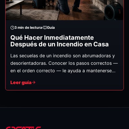
3
min de lectura
Guía
Qué Hacer Inmediatamente
Después de un Incendio en Casa
Las secuelas de un incendio son abrumadoras y
desorientadoras. Conocer los pasos correctos —
en el orden correcto — le ayuda a mantenerse
seguro, proteger a su familia y preparar la
Leer guía
recuperación para que sea lo más fluida posible.
(Guía general; siga siempre las instrucciones de
los bomberos.)