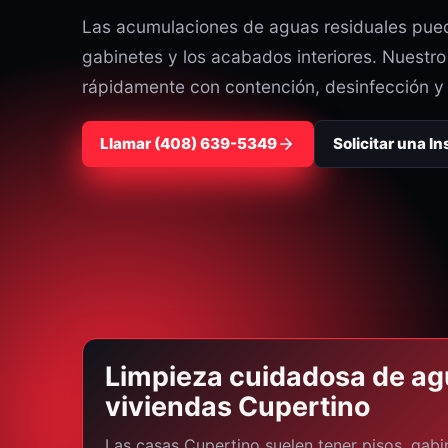
Las acumulaciones de aguas residuales pued
gabinetes y los acabados interiores. Nuestr
rápidamente con contención, desinfección y
Llamar
⁦(408) 639-5349⁩
Solicitar una I
Limpieza cuidadosa de ag
viviendas Cupertino
Las casas Cupertino suelen tener pisos, gab