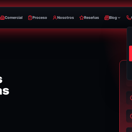
Comercial
Proceso
Nosotros
Reseñas
Blog
s
as