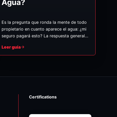
Agua?
Es la pregunta que ronda la mente de todo
propietario en cuanto aparece el agua: ¿mi
seguro pagará esto? La respuesta general
es que las pólizas de hogar suelen cubrir los
Leer guía
daños por agua que son súbitos y
accidentales — pero no los daños por
descuido gradual ni por inundación, que es
una categoría aparte. Así puede saber en
cuál de los dos casos cae su situación.
(Esto es información general, no asesoría
de seguros — siempre revise su póliza y
Certifications
confirme con su aseguradora.)