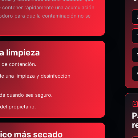
e contener rápidamente una acumulación
nodoro para que la contaminación no se
a limpieza
n de contención.
e una limpieza y desinfección
ada cuando sea seguro.
el propietario.
P
r
gico más secado