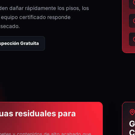
en dañar rápidamente los pisos, los
o equipo certificado responde
 secado.
nspección Gratuita
uas residuales para
G
C
inetes y contenidos de alto acabado que