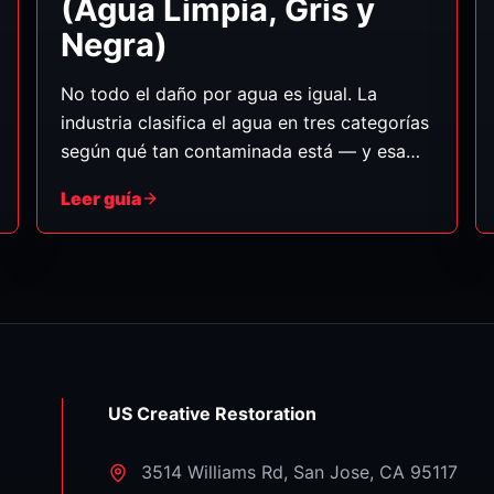
(Agua Limpia, Gris y
Negra)
No todo el daño por agua es igual. La
industria clasifica el agua en tres categorías
según qué tan contaminada está — y esa
categoría determina cómo debe manejarse
Leer guía
la limpieza, qué se puede salvar y los pasos
de seguridad necesarios. Esto es lo que
significa cada una, en palabras sencillas.
US Creative Restoration
3514 Williams Rd
,
San Jose
,
CA
95117