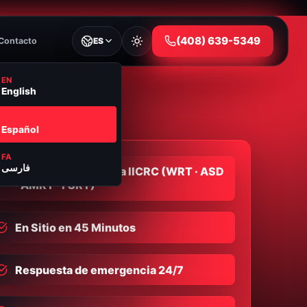
⁦(408) 639-5349⁩
Contacto
ES
EN
English
ES
Español
FA
فارسی
Empresa Certificada IICRC (WRT · ASD
· AMRT · FSRT)
En Sitio en 45 Minutos
Respuesta de emergencia 24/7