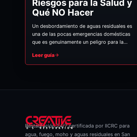
Riesgos para la Salud y
Qué NO Hacer
Un desbordamiento de aguas residuales es
una de las pocas emergencias domésticas
que es genuinamente un peligro para la
salud, no solo un desastre. El agua
Leer guía
involucrada — lo que la industria llama
"agua negra" de Categoría 3 — transporta
bacterias, virus y otros patógenos. Esta es
la situación donde la lista de "qué NO
hacer" importa tanto como la limpieza.
(Información general, no consejo médico —
ante cualquier exposición o preocupación
de salud, consulte a un médico.)
Restauración 24/7 certificada por IICRC para
agua, fuego, moho y aguas residuales en San