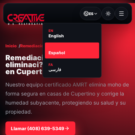
ES
EN
English
Inicio
Remediación de Moho
Cupertino
ES
Español
Remediaci?n y
eliminaci?n de moho
FA
en Cupertino, CA
فارسی
Nuestro equipo certificado AMRT elimina moho de
forma segura en casas de Cupertino y corrige la
humedad subyacente, protegiendo su salud y su
propiedad.
Llamar
⁦(408) 639-5349⁩