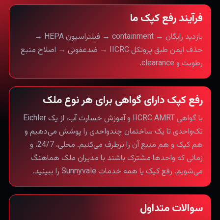
فرآیند رفع کپک ما
بازدید رایگان → containment → فیلتراسیون HEPA →
حذف ایمن طبق پروتکل IICRC → ضدعفونی → اصلاح منبع
رطوبت و clearance.
رفع کپک دارای گواهی برای هر نوع ملک
با گواهی IICRC AMRT و آموزش خسارت آب، از یک Eichler
تک‌واحدی تا یک ساختمان چندواحدی را پوشش می‌دهیم و
هم کپک و هم منبع آن را برطرف می‌کنیم. محلی، 24/7، و
زمانی که واحدها مشترک باشند با مدیران ملک هماهنگ
می‌شویم. رفع کپک یا همه خدمات Sunnyvale را ببینید.
سوالات متداول