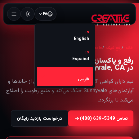
FA
EN
English
خانه
رفع کپک
Sunnyvale
ES
رفع و پاکسازی کپک
Español
در Sunnyvale, CA
FA
فارسی
تیم دارای گواهی AMRT ما کپک را به‌صورت ایمن از خانه‌ها و
آپارتمان‌های Sunnyvale حذف می‌کند و منبع رطوبت را اصلاح
می‌کند تا برنگردد.
تماس
درخواست بازدید رایگان