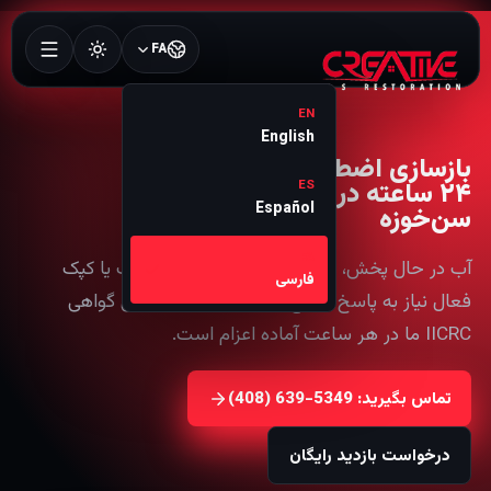
FA
EN
English
بازسازی اضطراری
۲۴ ساعته در
ES
Español
سن‌خوزه
FA
آب در حال پخش، خسارت دود، پس‌زدن فاضلاب یا کپک
فارسی
فعال نیاز به پاسخ سریع دارد. تیم محلی و دارای گواهی
IICRC ما در هر ساعت آماده اعزام است.
تماس بگیرید: ⁦(408) 639-5349⁩
درخواست بازدید رایگان