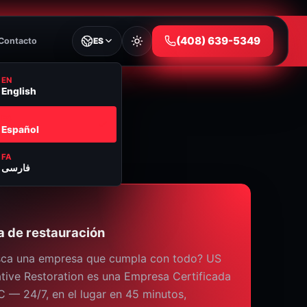
⁦(408) 639-5349⁩
Contacto
ES
EN
English
ES
Español
FA
فارسی
a de restauración
sca una empresa que cumpla con todo? US
tive Restoration es una Empresa Certificada
C — 24/7, en el lugar en 45 minutos,