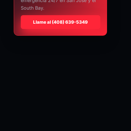
emergencia 24/7 en San José y el
South Bay.
Llame al
⁦(408) 639-5349⁩