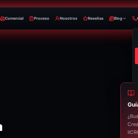
Comercial
Proceso
Nosotros
Reseñas
Blog
Guí
¿Bu
a
Crea
IICR