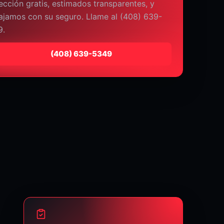
ección gratis, estimados transparentes, y
ajamos con su seguro. Llame al (408) 639-
9.
⁦(408) 639-5349⁩